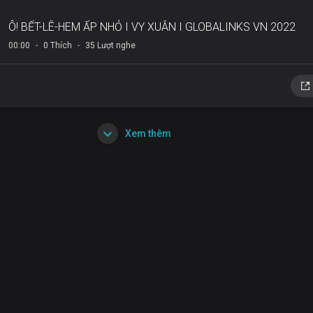
Ô! BẾT-LÊ-HEM ẤP NHỎ I VY XUÂN I GLOBALINKS VN 2022
00:00
0 Thích
35 Lượt nghe
Xem thêm