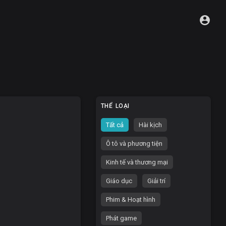
THỂ LOẠI
Tất cả
Hài kịch
Ô tô và phương tiện
Kinh tế và thương mại
Giáo dục
Giải trí
Phim & Hoạt hình
Phát game