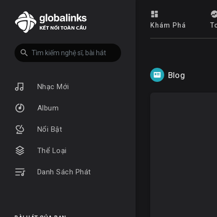
Khám Phá
T
Blog
Nhạc Mới
Album
Nổi Bật
Thể Loại
Danh Sách Phát