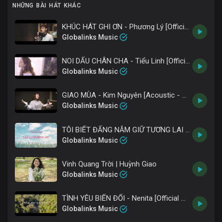
NHỮNG BÀI HÁT KHÁC
KHÚC HÁT GHI ƠN - Phương Lý [Official MV 4K]
Globalinks Music
NOI DẤU CHÂN CHA - Tiểu Linh [Official MV 4K]
Globalinks Music
GIAO MÙA - Kim Nguyên [Acoustic - Official MV 4K]
Globalinks Music
TÔI BIẾT ĐẤNG NẮM GIỮ TƯƠNG LAI - Thụy Long [Motion Graphic]
Globalinks Music
Vinh Quang Trời | Huỳnh Giao
Globalinks Music
TÌNH YÊU BIẾN ĐỔI - Nenita [Official MV 4K]
Globalinks Music