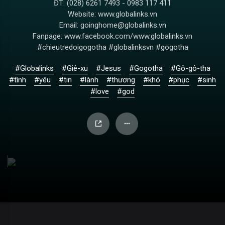
ĐT: (028) 6261 7493 - 0983 117 411
Website: www.globalinks.vn
Email: goinghome@globalinks.vn
Fanpage: www.facebook.com/www.globalinks.vn
#chieutredoigogotha #globalinksvn #gogotha
#Globalinks
#Giê-xu
#Jesus
#Gogotha
#Gô-gô-tha
#tình
#yêu
#tin
#lành
#thương
#khó
#phục
#sinh
#love
#god