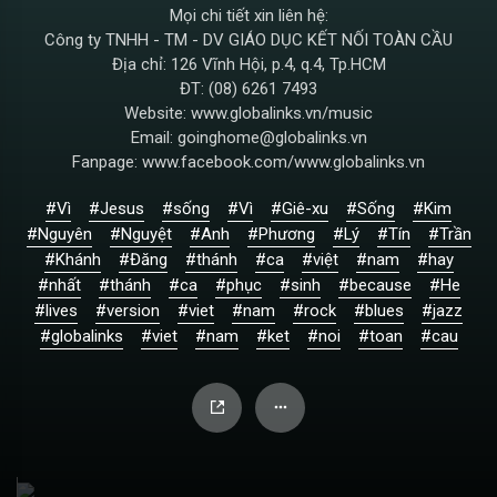
Mọi chi tiết xin liên hệ:
Công ty TNHH - TM - DV GIÁO DỤC KẾT NỐI TOÀN CẦU
Địa chỉ: 126 Vĩnh Hội, p.4, q.4, Tp.HCM
ĐT: (08) 6261 7493
Website: www.globalinks.vn/music
Email: goinghome@globalinks.vn
Fanpage: www.facebook.com/www.globalinks.vn
#Vì
#Jesus
#sống
#Vì
#Giê-xu
#Sống
#Kim
#Nguyên
#Nguyệt
#Anh
#Phương
#Lý
#Tín
#Trần
#Khánh
#Đăng
#thánh
#ca
#việt
#nam
#hay
#nhất
#thánh
#ca
#phục
#sinh
#because
#He
#lives
#version
#viet
#nam
#rock
#blues
#jazz
#globalinks
#viet
#nam
#ket
#noi
#toan
#cau