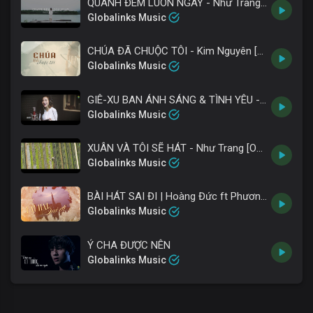
QUANH ĐÊM LUÔN NGÀY - Như Trang [Acoustic - Official MV 4K]
Globalinks Music
CHÚA ĐÃ CHUỘC TÔI - Kim Nguyên [Live Concert]
Globalinks Music
GIÊ-XU BAN ÁNH SÁNG & TÌNH YÊU - Như Trang [Official MV full HD]
Globalinks Music
XUÂN VÀ TÔI SẼ HÁT - Như Trang [Official MV 4K]
Globalinks Music
BÀI HÁT SAI ĐI | Hoàng Đức ft Phương Lý
Globalinks Music
Ý CHA ĐƯỢC NÊN
Globalinks Music