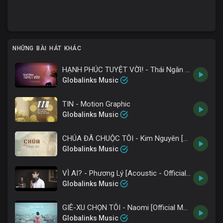
NHỮNG BÀI HÁT KHÁC
HẠNH PHÚC TUYỆT VỜI! - Thái Ngân [Motion Graphic]
Globalinks Music
TIN - Motion Graphic
Globalinks Music
CHÚA ĐÃ CHUỘC TÔI - Kim Nguyên [Live Concert]
Globalinks Music
VÌ AI? - Phương Lý [Acoustic - Official MV full HD]
Globalinks Music
GIÊ-XU CHỌN TÔI - Naomi [Official MV 4K]
Globalinks Music