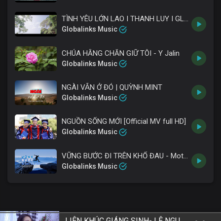
TÌNH YÊU LỚN LAO I THANH LUY I GLOBALINKS 2022
Globalinks Music
CHÚA HẰNG CHĂN GIỮ TÔI - Y Jalin
Globalinks Music
NGÀI VẪN Ở ĐÓ | QUỲNH MINT
Globalinks Music
NGUỒN SỐNG MỚI [Official MV full HD]
Globalinks Music
VỮNG BƯỚC ĐI TRÊN KHỔ ĐAU - Motion Graphic
Globalinks Music
LIÊN KHÚC GIÁNG SINH- LÊ NGUYỆT ANH ft. PHƯƠNG LÝ